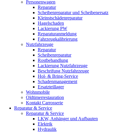
Personenwagen
Reparatur
Scheibenreparatur und Scheibenersatz
Kleinstschädenreparatur
Hagelschaden
Lackierung PW
Reparaturanmeldung
Fahrzeugkalibrierung
Nutzfahrzeuge
Reparatur
Scheibenreparatur
Rostbehandlung
Lackierung Nutzfahrzeuge
Beschrifung Nutzfahrzeuge
Hol- & Bring-Service
Schadenmanagement
Ersatzteillager
Wohnmobile
Oldtimerrestauration
Kontakt Carrosserie
Reparatur & Service
Reparatur & Service
LKW, Anhänger und Aufbauten
Elektrik
Hydraulik