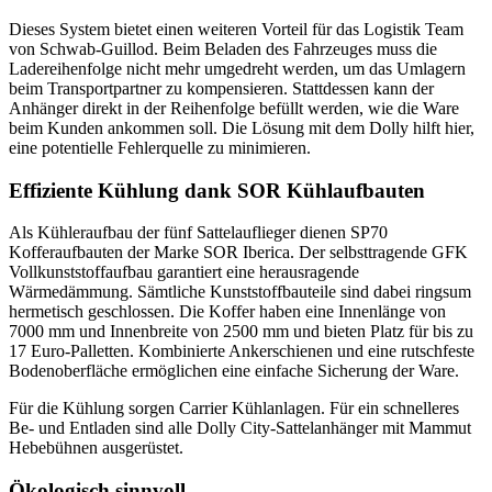
Dieses System bietet einen weiteren Vorteil für das Logistik Team
von Schwab-Guillod. Beim Beladen des Fahrzeuges muss die
Ladereihenfolge nicht mehr umgedreht werden, um das Umlagern
beim Transportpartner zu kompensieren. Stattdessen kann der
Anhänger direkt in der Reihenfolge befüllt werden, wie die Ware
beim Kunden ankommen soll. Die Lösung mit dem Dolly hilft hier,
eine potentielle Fehlerquelle zu minimieren.
Effiziente Kühlung dank SOR Kühlaufbauten
Als Kühleraufbau der fünf Sattelauflieger dienen SP70
Kofferaufbauten der Marke SOR Iberica. Der selbsttragende GFK
Vollkunststoffaufbau garantiert eine herausragende
Wärmedämmung. Sämtliche Kunststoffbauteile sind dabei ringsum
hermetisch geschlossen. Die Koffer haben eine Innenlänge von
7000 mm und Innenbreite von 2500 mm und bieten Platz für bis zu
17 Euro-Palletten. Kombinierte Ankerschienen und eine rutschfeste
Bodenoberfläche ermöglichen eine einfache Sicherung der Ware.
Für die Kühlung sorgen Carrier Kühlanlagen. Für ein schnelleres
Be- und Entladen sind alle Dolly City-Sattelanhänger mit Mammut
Hebebühnen ausgerüstet.
Ökologisch sinnvoll