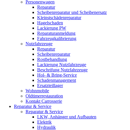
Personenwagen
Reparatur
Scheibenreparatur und Scheibenersatz
Kleinstschädenreparatur
Hagelschaden
Lackierung PW
Reparaturanmeldung
Fahrzeugkalibrierung
Nutzfahrzeuge
Reparatur
Scheibenreparatur
Rostbehandlung
Lackierung Nutzfahrzeuge
Beschrifung Nutzfahrzeuge
Hol- & Bring-Service
Schadenmanagement
Ersatzteillager
Wohnmobile
Oldtimerrestauration
Kontakt Carrosserie
Reparatur & Service
Reparatur & Service
LKW, Anhänger und Aufbauten
Elektrik
Hydraulik