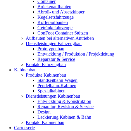
Container
Brückenaufbauten
Abroll- und Absetzkipper
Kegelsetzfahrzeuge
Kofferaufbauten
Getränkefahrzeuge
ConFoot Container Stützen
Aufbauten bei alternativen Antrieben
Dienstleistungen Fahrzeugbau
Prototypenbau
Entwicklung / Produktion / Projektleitung
Reparatur & Service
Kontakt Fahrzeugbau
Kabinenbau
Produkte Kabinenbau
Standseilbahn-Wagen
Pendelbahn-Kabinen
Spezialkabinen
Dienstleistungen Kabinenbau
Entwicklung & Konstruktion
Reparatur, Revision & Service
Design
Lackierung Kabinen & Bahn
Kontakt Kabinenbau
Carrosserie