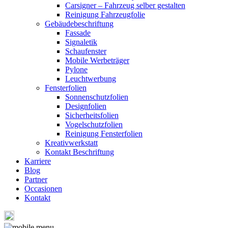
Carsigner – Fahrzeug selber gestalten
Reinigung Fahrzeugfolie
Gebäudebeschriftung
Fassade
Signaletik
Schaufenster
Mobile Werbeträger
Pylone
Leuchtwerbung
Fensterfolien
Sonnenschutzfolien
Designfolien
Sicherheitsfolien
Vogelschutzfolien
Reinigung Fensterfolien
Kreativwerkstatt
Kontakt Beschriftung
Karriere
Blog
Partner
Occasionen
Kontakt