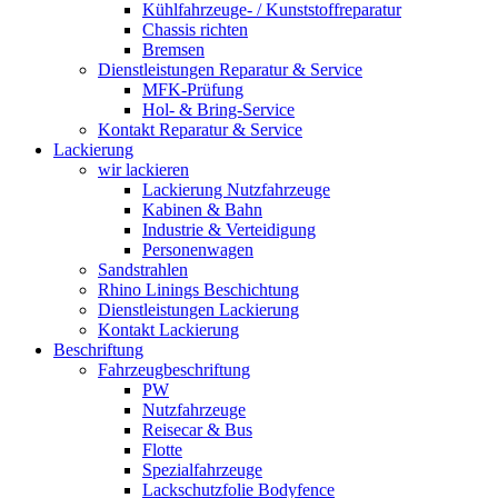
Kühlfahrzeuge- / Kunststoffreparatur
Chassis richten
Bremsen
Dienstleistungen Reparatur & Service
MFK-Prüfung
Hol- & Bring-Service
Kontakt Reparatur & Service
Lackierung
wir lackieren
Lackierung Nutzfahrzeuge
Kabinen & Bahn
Industrie & Verteidigung
Personenwagen
Sandstrahlen
Rhino Linings Beschichtung
Dienstleistungen Lackierung
Kontakt Lackierung
Beschriftung
Fahrzeugbeschriftung
PW
Nutzfahrzeuge
Reisecar & Bus
Flotte
Spezialfahrzeuge
Lackschutzfolie Bodyfence