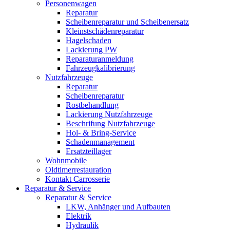
Personenwagen
Reparatur
Scheibenreparatur und Scheibenersatz
Kleinstschädenreparatur
Hagelschaden
Lackierung PW
Reparaturanmeldung
Fahrzeugkalibrierung
Nutzfahrzeuge
Reparatur
Scheibenreparatur
Rostbehandlung
Lackierung Nutzfahrzeuge
Beschrifung Nutzfahrzeuge
Hol- & Bring-Service
Schadenmanagement
Ersatzteillager
Wohnmobile
Oldtimerrestauration
Kontakt Carrosserie
Reparatur & Service
Reparatur & Service
LKW, Anhänger und Aufbauten
Elektrik
Hydraulik