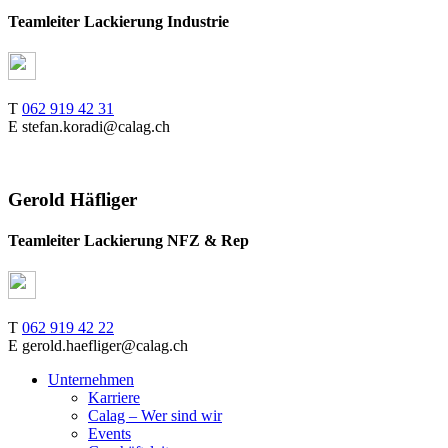
Teamleiter Lackierung Industrie
T
062 919 42 31
E stefan.koradi@calag.ch
Gerold Häfliger
Teamleiter Lackierung NFZ & Rep
T
062 919 42 22
E gerold.haefliger@calag.ch
Unternehmen
Karriere
Calag – Wer sind wir
Events