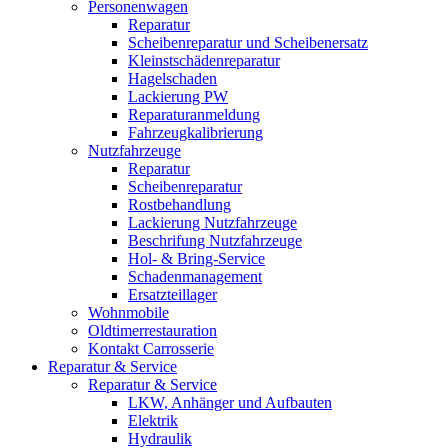
Personenwagen
Reparatur
Scheibenreparatur und Scheibenersatz
Kleinstschädenreparatur
Hagelschaden
Lackierung PW
Reparaturanmeldung
Fahrzeugkalibrierung
Nutzfahrzeuge
Reparatur
Scheibenreparatur
Rostbehandlung
Lackierung Nutzfahrzeuge
Beschrifung Nutzfahrzeuge
Hol- & Bring-Service
Schadenmanagement
Ersatzteillager
Wohnmobile
Oldtimerrestauration
Kontakt Carrosserie
Reparatur & Service
Reparatur & Service
LKW, Anhänger und Aufbauten
Elektrik
Hydraulik