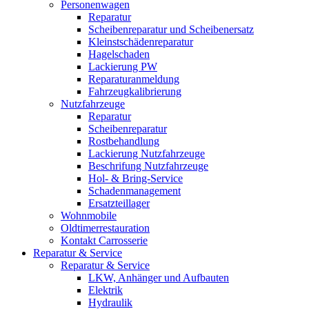
Personenwagen
Reparatur
Scheibenreparatur und Scheibenersatz
Kleinstschädenreparatur
Hagelschaden
Lackierung PW
Reparaturanmeldung
Fahrzeugkalibrierung
Nutzfahrzeuge
Reparatur
Scheibenreparatur
Rostbehandlung
Lackierung Nutzfahrzeuge
Beschrifung Nutzfahrzeuge
Hol- & Bring-Service
Schadenmanagement
Ersatzteillager
Wohnmobile
Oldtimerrestauration
Kontakt Carrosserie
Reparatur & Service
Reparatur & Service
LKW, Anhänger und Aufbauten
Elektrik
Hydraulik