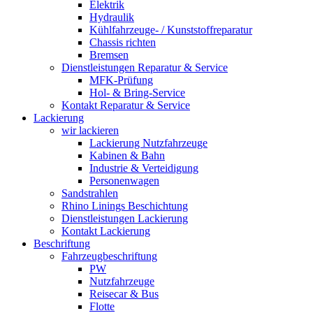
Elektrik
Hydraulik
Kühlfahrzeuge- / Kunststoffreparatur
Chassis richten
Bremsen
Dienstleistungen Reparatur & Service
MFK-Prüfung
Hol- & Bring-Service
Kontakt Reparatur & Service
Lackierung
wir lackieren
Lackierung Nutzfahrzeuge
Kabinen & Bahn
Industrie & Verteidigung
Personenwagen
Sandstrahlen
Rhino Linings Beschichtung
Dienstleistungen Lackierung
Kontakt Lackierung
Beschriftung
Fahrzeugbeschriftung
PW
Nutzfahrzeuge
Reisecar & Bus
Flotte