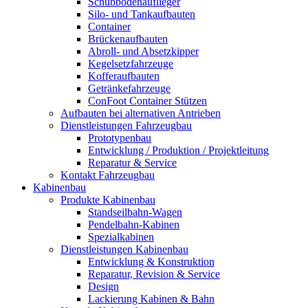
Schubbodenauflieger
Silo- und Tankaufbauten
Container
Brückenaufbauten
Abroll- und Absetzkipper
Kegelsetzfahrzeuge
Kofferaufbauten
Getränkefahrzeuge
ConFoot Container Stützen
Aufbauten bei alternativen Antrieben
Dienstleistungen Fahrzeugbau
Prototypenbau
Entwicklung / Produktion / Projektleitung
Reparatur & Service
Kontakt Fahrzeugbau
Kabinenbau
Produkte Kabinenbau
Standseilbahn-Wagen
Pendelbahn-Kabinen
Spezialkabinen
Dienstleistungen Kabinenbau
Entwicklung & Konstruktion
Reparatur, Revision & Service
Design
Lackierung Kabinen & Bahn