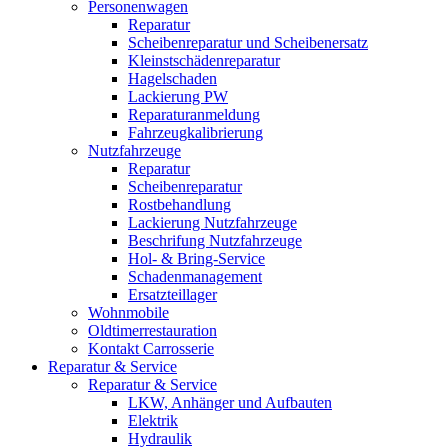
Personenwagen
Reparatur
Scheibenreparatur und Scheibenersatz
Kleinstschädenreparatur
Hagelschaden
Lackierung PW
Reparaturanmeldung
Fahrzeugkalibrierung
Nutzfahrzeuge
Reparatur
Scheibenreparatur
Rostbehandlung
Lackierung Nutzfahrzeuge
Beschrifung Nutzfahrzeuge
Hol- & Bring-Service
Schadenmanagement
Ersatzteillager
Wohnmobile
Oldtimerrestauration
Kontakt Carrosserie
Reparatur & Service
Reparatur & Service
LKW, Anhänger und Aufbauten
Elektrik
Hydraulik