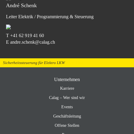
André Schenk
Leiter Elektrik / Programmierung & Steuerung
T
+41 62 919 41 60
E andre.schenk@calag.ch
Hydraulik für LKW
Futuricum LKW Mit Palfinger Abrollkipper 3382
Elektro Scania mit Abrollkipper
Sicherheitssteuerung für Elektro LKW
Sicherheitssteuerung für Elektro LKW
Unternehmen
Karriere
Calag – Wer sind wir
Events
Geschäftsleitung
Offene Stellen