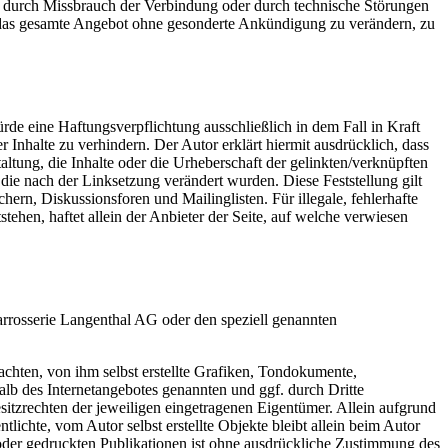
n, durch Missbrauch der Verbindung oder durch technische Störungen
er das gesamte Angebot ohne gesonderte Ankündigung zu verändern, zu
rde eine Haftungsverpflichtung ausschließlich in dem Fall in Kraft
 Inhalte zu verhindern. Der Autor erklärt hiermit ausdrücklich, dass
ltung, die Inhalte oder die Urheberschaft der gelinkten/verknüpften
n, die nach der Linksetzung verändert wurden. Diese Feststellung gilt
ern, Diskussionsforen und Mailinglisten. Für illegale, fehlerhafte
ehen, haftet allein der Anbieter der Seite, auf welche verwiesen
arrosserie Langenthal AG oder den speziell genannten
chten, von ihm selbst erstellte Grafiken, Tondokumente,
lb des Internetangebotes genannten und ggf. durch Dritte
tzrechten der jeweiligen eingetragenen Eigentümer. Allein aufgrund
lichte, vom Autor selbst erstellte Objekte bleibt allein beim Autor
oder gedruckten Publikationen ist ohne ausdrückliche Zustimmung des