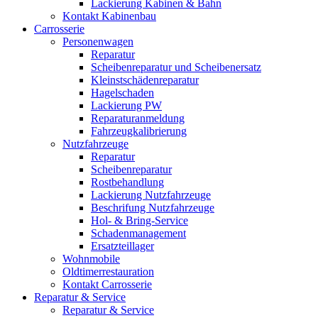
Lackierung Kabinen & Bahn
Kontakt Kabinenbau
Carrosserie
Personenwagen
Reparatur
Scheibenreparatur und Scheibenersatz
Kleinstschädenreparatur
Hagelschaden
Lackierung PW
Reparaturanmeldung
Fahrzeugkalibrierung
Nutzfahrzeuge
Reparatur
Scheibenreparatur
Rostbehandlung
Lackierung Nutzfahrzeuge
Beschrifung Nutzfahrzeuge
Hol- & Bring-Service
Schadenmanagement
Ersatzteillager
Wohnmobile
Oldtimerrestauration
Kontakt Carrosserie
Reparatur & Service
Reparatur & Service