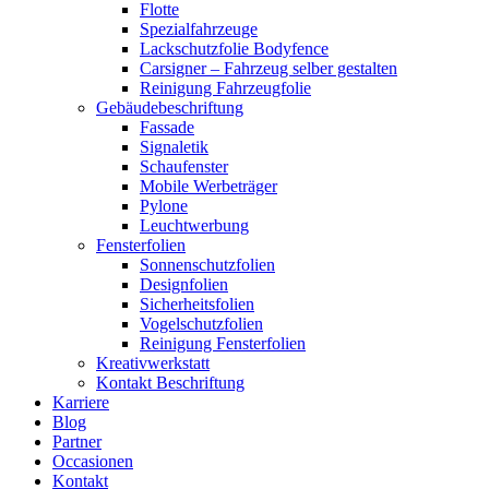
Flotte
Spezialfahrzeuge
Lackschutzfolie Bodyfence
Carsigner – Fahrzeug selber gestalten
Reinigung Fahrzeugfolie
Gebäudebeschriftung
Fassade
Signaletik
Schaufenster
Mobile Werbeträger
Pylone
Leuchtwerbung
Fensterfolien
Sonnenschutzfolien
Designfolien
Sicherheitsfolien
Vogelschutzfolien
Reinigung Fensterfolien
Kreativwerkstatt
Kontakt Beschriftung
Karriere
Blog
Partner
Occasionen
Kontakt