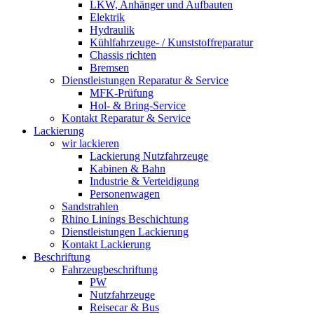
LKW, Anhänger und Aufbauten
Elektrik
Hydraulik
Kühlfahrzeuge- / Kunststoffreparatur
Chassis richten
Bremsen
Dienstleistungen Reparatur & Service
MFK-Prüfung
Hol- & Bring-Service
Kontakt Reparatur & Service
Lackierung
wir lackieren
Lackierung Nutzfahrzeuge
Kabinen & Bahn
Industrie & Verteidigung
Personenwagen
Sandstrahlen
Rhino Linings Beschichtung
Dienstleistungen Lackierung
Kontakt Lackierung
Beschriftung
Fahrzeugbeschriftung
PW
Nutzfahrzeuge
Reisecar & Bus