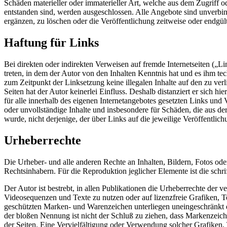
Schäden materieller oder immaterieller Art, welche aus dem Zugriff 
entstanden sind, werden ausgeschlossen. Alle Angebote sind unverbin
ergänzen, zu löschen oder die Veröffentlichung zeitweise oder endgült
Haftung für Links
Bei direkten oder indirekten Verweisen auf fremde Internetseiten („L
treten, in dem der Autor von den Inhalten Kenntnis hat und es ihm te
zum Zeitpunkt der Linksetzung keine illegalen Inhalte auf den zu ver
Seiten hat der Autor keinerlei Einfluss. Deshalb distanziert er sich hi
für alle innerhalb des eigenen Internetangebotes gesetzten Links und 
oder unvollständige Inhalte und insbesondere für Schäden, die aus de
wurde, nicht derjenige, der über Links auf die jeweilige Veröffentlich
Urheberrechte
Die Urheber- und alle anderen Rechte an Inhalten, Bildern, Fotos od
Rechtsinhabern. Für die Reproduktion jeglicher Elemente ist die schr
Der Autor ist bestrebt, in allen Publikationen die Urheberrechte de
Videosequenzen und Texte zu nutzen oder auf lizenzfreie Grafiken, 
geschützten Marken- und Warenzeichen unterliegen uneingeschränkt d
der bloßen Nennung ist nicht der Schluß zu ziehen, dass Markenzeichen
der Seiten. Eine Vervielfältigung oder Verwendung solcher Grafiken