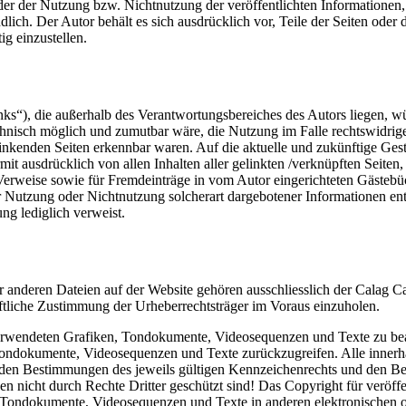
oder der Nutzung bzw. Nichtnutzung der veröffentlichten Informatione
dlich. Der Autor behält es sich ausdrücklich vor, Teile der Seiten od
ig einzustellen.
inks“), die außerhalb des Verantwortungsbereiches des Autors liegen, wü
chnisch möglich und zumutbar wäre, die Nutzung im Falle rechtswidriger
linkenden Seiten erkennbar waren. Auf die aktuelle und zukünftige Gesta
ermit ausdrücklich von allen Inhalten aller gelinkten /verknüpften Seite
Verweise sowie für Fremdeinträge in vom Autor eingerichteten Gästebüch
r Nutzung oder Nichtnutzung solcherart dargebotener Informationen entst
ung lediglich verweist.
er anderen Dateien auf der Website gehören ausschliesslich der Calag C
iftliche Zustimmung der Urheberrechtsträger im Voraus einzuholen.
r verwendeten Grafiken, Tondokumente, Videosequenzen und Texte zu bea
Tondokumente, Videosequenzen und Texte zurückzugreifen. Alle innerha
en Bestimmungen des jeweils gültigen Kennzeichenrechts und den Besi
 nicht durch Rechte Dritter geschützt sind! Das Copyright für veröffent
, Tondokumente, Videosequenzen und Texte in anderen elektronischen 