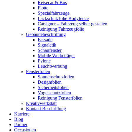
Reisecar & Bus
Flotte
Spezialfahrzeuge
Lackschutzfolie Bodyfence
Carsigner – Fahrzeug selber gestalten
Reinigung Fahrzeugfolie
Gebäudebeschriftung
Fassade
Signaletik
Schaufenster
Mobile Werbeträger
Pylone
Leuchtwerbung
Fensterfolien
Sonnenschutzfolien
Designfolien
Sicherheitsfolien
Vogelschutzfolien
Reinigung Fensterfolien
Kreativwerkstatt
Kontakt Beschriftung
Karriere
Blog
Partner
Occasionen