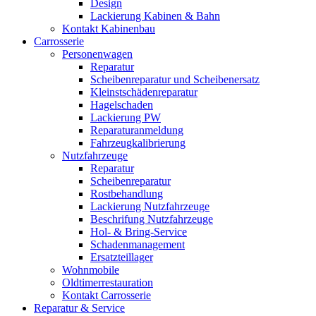
Design
Lackierung Kabinen & Bahn
Kontakt Kabinenbau
Carrosserie
Personenwagen
Reparatur
Scheibenreparatur und Scheibenersatz
Kleinstschädenreparatur
Hagelschaden
Lackierung PW
Reparaturanmeldung
Fahrzeugkalibrierung
Nutzfahrzeuge
Reparatur
Scheibenreparatur
Rostbehandlung
Lackierung Nutzfahrzeuge
Beschrifung Nutzfahrzeuge
Hol- & Bring-Service
Schadenmanagement
Ersatzteillager
Wohnmobile
Oldtimerrestauration
Kontakt Carrosserie
Reparatur & Service