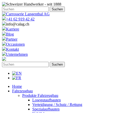
+41 62 919 42 42
info@calag.ch
Karriere
Blog
Partner
Occasionen
Kontakt
Unternehmen
Home
Fahrzeugbau
Produkte Fahrzeugbau
Losegutaufbauten
Verteidigung / Schutz / Rettung
Spezialaufbauten