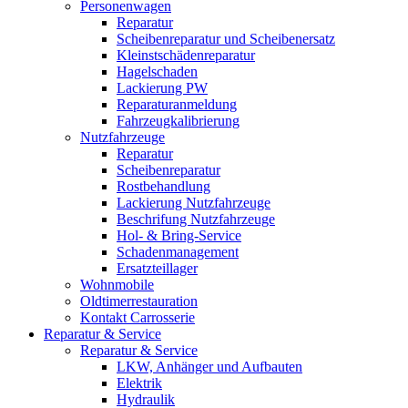
Personenwagen
Reparatur
Scheibenreparatur und Scheibenersatz
Kleinstschädenreparatur
Hagelschaden
Lackierung PW
Reparaturanmeldung
Fahrzeugkalibrierung
Nutzfahrzeuge
Reparatur
Scheibenreparatur
Rostbehandlung
Lackierung Nutzfahrzeuge
Beschrifung Nutzfahrzeuge
Hol- & Bring-Service
Schadenmanagement
Ersatzteillager
Wohnmobile
Oldtimerrestauration
Kontakt Carrosserie
Reparatur & Service
Reparatur & Service
LKW, Anhänger und Aufbauten
Elektrik
Hydraulik