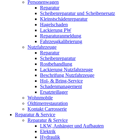
Personenwagen
Reparatur
Scheibenreparatur und Scheibenersatz
Kleinstschädenreparatur
Hagelschaden
Lackierung PW
Reparaturanmeldung
Fahrzeugkalibrierung
Nutzfahrzeuge
Reparatur
Scheibenreparatur
Rostbehandlung
Lackierung Nutzfahrzeuge
Beschrifung Nutzfahrzeuge
Hol- & Bring-Service
Schadenmanagement
Ersatzteillager
Wohnmobile
Oldtimerrestauration
Kontakt Carrosserie
Reparatur & Service
Reparatur & Service
LKW, Anhänger und Aufbauten
Elektrik
Hydraulik