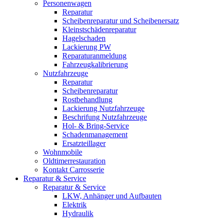
Personenwagen
Reparatur
Scheibenreparatur und Scheibenersatz
Kleinstschädenreparatur
Hagelschaden
Lackierung PW
Reparaturanmeldung
Fahrzeugkalibrierung
Nutzfahrzeuge
Reparatur
Scheibenreparatur
Rostbehandlung
Lackierung Nutzfahrzeuge
Beschrifung Nutzfahrzeuge
Hol- & Bring-Service
Schadenmanagement
Ersatzteillager
Wohnmobile
Oldtimerrestauration
Kontakt Carrosserie
Reparatur & Service
Reparatur & Service
LKW, Anhänger und Aufbauten
Elektrik
Hydraulik