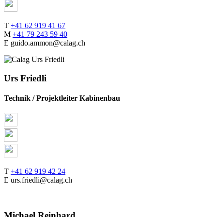
T
+41 62 919 41 67
M
+41 79 243 59 40
E guido.ammon@calag.ch
Urs Friedli
Technik / Projektleiter Kabinenbau
T
+41 62 919 42 24
E urs.friedli@calag.ch
Michael Reinhard