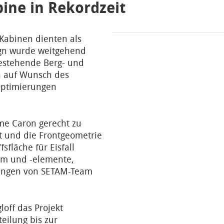
ine in Rekordzeit
Neue 150 Personen Kabine Val Thore
Kabinen dienten als
ign wurde weitgehend
bestehende Berg- und
n auf Wunsch des
Optimierungen
e Caron gerecht zu
t und die Frontgeometrie
sfläche für Eisfall
rm und -elemente,
rungen von SETAM-Team
loff das Projekt
eilung bis zur