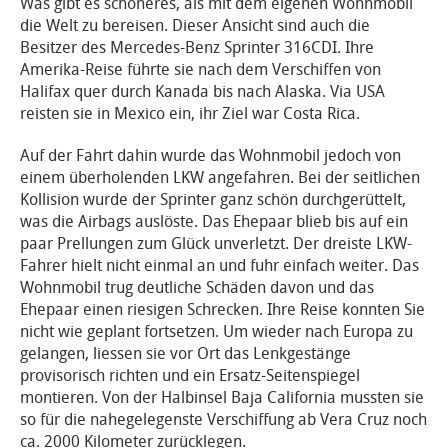
Was gibt es schöneres, als mit dem eigenen Wohnmobil
die Welt zu bereisen. Dieser Ansicht sind auch die
Besitzer des Mercedes-Benz Sprinter 316CDI. Ihre
Amerika-Reise führte sie nach dem Verschiffen von
Halifax quer durch Kanada bis nach Alaska. Via USA
reisten sie in Mexico ein, ihr Ziel war Costa Rica.
Auf der Fahrt dahin wurde das Wohnmobil jedoch von
einem überholenden LKW angefahren. Bei der seitlichen
Kollision wurde der Sprinter ganz schön durchgerüttelt,
was die Airbags auslöste. Das Ehepaar blieb bis auf ein
paar Prellungen zum Glück unverletzt. Der dreiste LKW-
Fahrer hielt nicht einmal an und fuhr einfach weiter. Das
Wohnmobil trug deutliche Schäden davon und das
Ehepaar einen riesigen Schrecken. Ihre Reise konnten Sie
nicht wie geplant fortsetzen. Um wieder nach Europa zu
gelangen, liessen sie vor Ort das Lenkgestänge
provisorisch richten und ein Ersatz-Seitenspiegel
montieren. Von der Halbinsel Baja California mussten sie
so für die nahegelegenste Verschiffung ab Vera Cruz noch
ca. 2000 Kilometer zurücklegen.