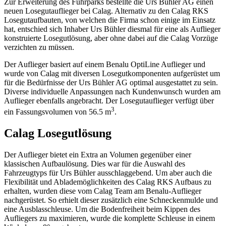
Zur Erweiterung des Fuhrparks bestellte die Urs Bühler AG einen
neuen Losegutauflieger bei Calag. Alternativ zu den Calag RKS
Losegutaufbauten, von welchen die Firma schon einige im Einsatz
hat, entschied sich Inhaber Urs Bühler diesmal für eine als Auflieger
konstruierte Losegutlösung, aber ohne dabei auf die Calag Vorzüge
verzichten zu müssen.
Der Auflieger basiert auf einem Benalu OptiLine Auflieger und
wurde von Calag mit diversen Losegutkomponenten aufgerüstet um
für die Bedürfnisse der Urs Bühler AG optimal ausgestattet zu sein.
Diverse individuelle Anpassungen nach Kundenwunsch wurden am
Auflieger ebenfalls angebracht. Der Losegutauflieger verfügt über
3
ein Fassungsvolumen von 56.5 m
.
Calag Losegutlösung
Der Auflieger bietet ein Extra an Volumen gegenüber einer
klassischen Aufbaulösung. Dies war für die Auswahl des
Fahrzeugtyps für Urs Bühler ausschlaggebend. Um aber auch die
Flexibilität und Ablademöglichkeiten des Calag RKS Aufbaus zu
erhalten, wurden diese vom Calag Team am Benalu-Auflieger
nachgerüstet. So erhielt dieser zusätzlich eine Schneckenmulde und
eine Ausblasschleuse. Um die Bodenfreiheit beim Kippen des
Aufliegers zu maximieren, wurde die komplette Schleuse in einem