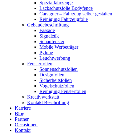
Spezialfahrzeuge
Lackschutzfolie Bodyfence
Carsigner – Fahrzeug selber gestalten
Reinigung Fahrzeugfolie
Gebäudebeschriftung
Fassade
Signaletik
Schaufenster
Mobile Werbeträger
Pylone
Leuchtwerbung
Fensterfolien
Sonnenschutzfolien
Designfolien
Sicherheitsfolien
Vogelschutzfolien
Reinigung Fensterfolien
Kreativwerkstatt
Kontakt Beschriftung
Karriere
Blog
Partner
Occasionen
Kontakt