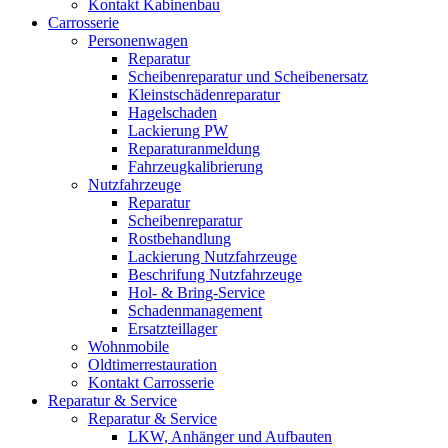
Kontakt Kabinenbau
Carrosserie
Personenwagen
Reparatur
Scheibenreparatur und Scheibenersatz
Kleinstschädenreparatur
Hagelschaden
Lackierung PW
Reparaturanmeldung
Fahrzeugkalibrierung
Nutzfahrzeuge
Reparatur
Scheibenreparatur
Rostbehandlung
Lackierung Nutzfahrzeuge
Beschrifung Nutzfahrzeuge
Hol- & Bring-Service
Schadenmanagement
Ersatzteillager
Wohnmobile
Oldtimerrestauration
Kontakt Carrosserie
Reparatur & Service
Reparatur & Service
LKW, Anhänger und Aufbauten