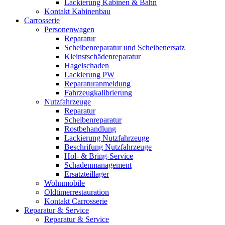
Lackierung Kabinen & Bahn
Kontakt Kabinenbau
Carrosserie
Personenwagen
Reparatur
Scheibenreparatur und Scheibenersatz
Kleinstschädenreparatur
Hagelschaden
Lackierung PW
Reparaturanmeldung
Fahrzeugkalibrierung
Nutzfahrzeuge
Reparatur
Scheibenreparatur
Rostbehandlung
Lackierung Nutzfahrzeuge
Beschrifung Nutzfahrzeuge
Hol- & Bring-Service
Schadenmanagement
Ersatzteillager
Wohnmobile
Oldtimerrestauration
Kontakt Carrosserie
Reparatur & Service
Reparatur & Service