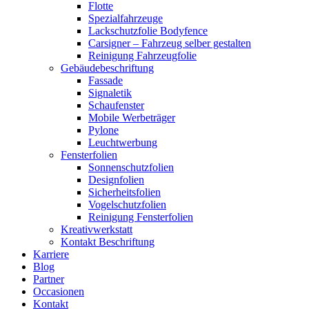
Flotte
Spezialfahrzeuge
Lackschutzfolie Bodyfence
Carsigner – Fahrzeug selber gestalten
Reinigung Fahrzeugfolie
Gebäudebeschriftung
Fassade
Signaletik
Schaufenster
Mobile Werbeträger
Pylone
Leuchtwerbung
Fensterfolien
Sonnenschutzfolien
Designfolien
Sicherheitsfolien
Vogelschutzfolien
Reinigung Fensterfolien
Kreativwerkstatt
Kontakt Beschriftung
Karriere
Blog
Partner
Occasionen
Kontakt